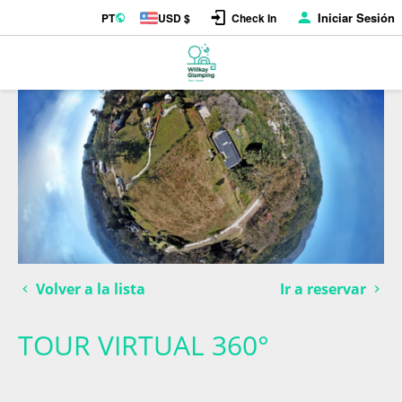
Iniciar Sesión
PT
USD $
Check In
Volver a la lista
Ir a reservar
TOUR VIRTUAL 360°