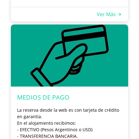
También podes conocer las promos del mes en
las historias destacadas de nuestro Instagram
Ver Más
@Willkay.glamping
https://www.instagram.com/willkay.glamping/
MEDIOS DE PAGO
La reserva desde la web es con tarjeta de crédito
en garantía.
En el alojamiento recibimos:
-
EFECTIVO (Pesos Argentinos o USD)
- TRANSFERENCIA BANCARIA.