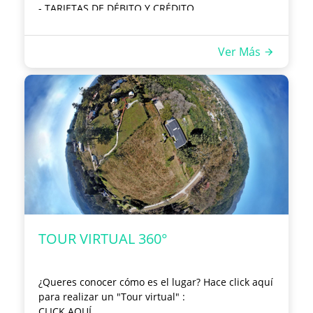
-
TARJETAS DE DÉBITO Y CRÉDITO
Las promociones son válidas solo para residentes
Argentinos (salvo que se especifique).
Ver Más
TOUR VIRTUAL 360°
¿Queres conocer cómo es el lugar? Hace click aquí
para realizar un "Tour virtual" :
CLICK AQUÍ