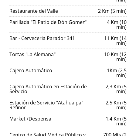
Restaurante del Valle
2 Km (5 min)
Parillada "El Patio de Dón Gomez"
4 Km (10
min)
Bar - Cerveceria Parador 341
11 Km (14
min)
Tortas "La Alemana"
10 Km (12
min)
Cajero Automático
1Km (2,5
min)
Cajero Automático en Estación de
2,3 Km (5
Servicio
min)
Estación de Servicio "Atahualpa"
2,5 Km (5
Refinor
min)
Market /Despensa
1,4 Km (5
min)
Centro de Salud Médica Público y
700 Mts (2