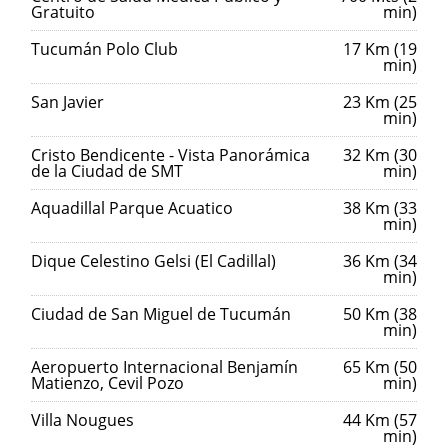
Gratuito
min)
Tucumán Polo Club
17 Km (19
min)
San Javier
23 Km (25
min)
Cristo Bendicente - Vista Panorámica
32 Km (30
de la Ciudad de SMT
min)
Aquadillal Parque Acuatico
38 Km (33
min)
Dique Celestino Gelsi (El Cadillal)
36 Km (34
min)
Ciudad de San Miguel de Tucumán
50 Km (38
min)
Aeropuerto Internacional Benjamín
65 Km (50
Matienzo, Cevil Pozo
min)
Villa Nougues
44 Km (57
min)