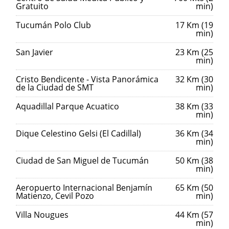
Gratuito
min)
Tucumán Polo Club
17 Km (19
min)
San Javier
23 Km (25
min)
Cristo Bendicente - Vista Panorámica
32 Km (30
de la Ciudad de SMT
min)
Aquadillal Parque Acuatico
38 Km (33
min)
Dique Celestino Gelsi (El Cadillal)
36 Km (34
min)
Ciudad de San Miguel de Tucumán
50 Km (38
min)
Aeropuerto Internacional Benjamín
65 Km (50
Matienzo, Cevil Pozo
min)
Villa Nougues
44 Km (57
min)