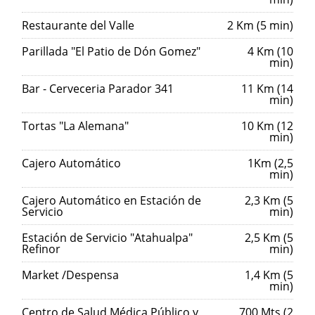
Restaurante del Valle
2 Km (5 min)
Parillada "El Patio de Dón Gomez"
4 Km (10
min)
Bar - Cerveceria Parador 341
11 Km (14
min)
Tortas "La Alemana"
10 Km (12
min)
Cajero Automático
1Km (2,5
min)
Cajero Automático en Estación de
2,3 Km (5
Servicio
min)
Estación de Servicio "Atahualpa"
2,5 Km (5
Refinor
min)
Market /Despensa
1,4 Km (5
min)
Centro de Salud Médica Público y
700 Mts (2