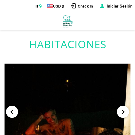
Iniciar Sesión
IT
USD $
Check In
HABITACIONES