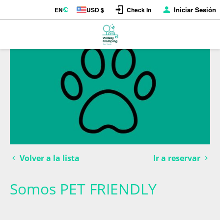
Iniciar Sesión
EN
USD $
Check In
Volver a la lista
Ir a reservar
Somos PET FRIENDLY