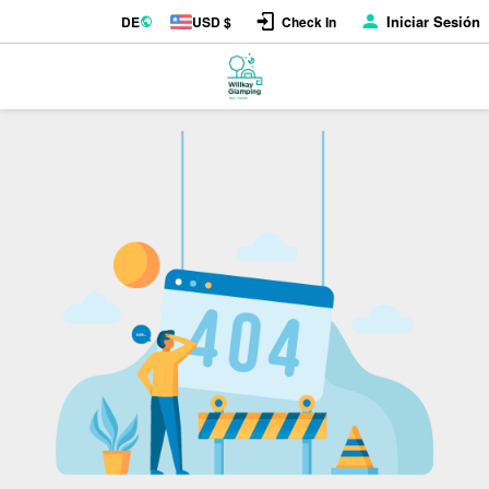
Iniciar Sesión
DE
USD $
Check In